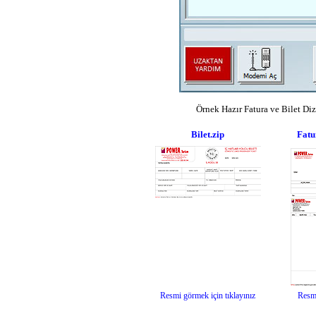
Örnek Hazır Fatura ve Bilet Diz
Bilet.zip
Fatu
Resmi görmek için tıklayınız
Resmi